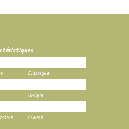
ctéristiques
it
Casquette
re
Classique
eur
Gris
e
Unique
ère
Brodé
cation
France