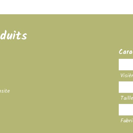
duits
Cara
Produ
Visiè
Coul
site
Taill
Mati
Fabri