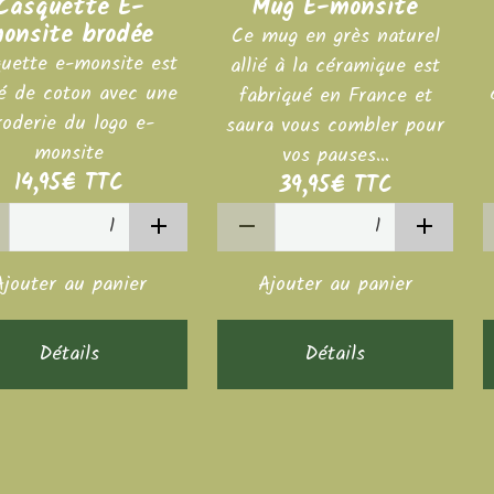
Casquette E-
Mug E-monsite
onsite brodée
Ce mug en grès naturel
uette e-monsite est
allié à la céramique est
é de coton avec une
fabriqué en France et
roderie du logo e-
saura vous combler pour
monsite
vos pauses...
14,95€
TTC
39,95€
TTC
Ajouter au panier
Ajouter au panier
Détails
Détails