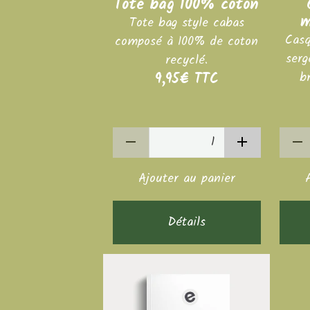
Tote bag 100% coton
m
Tote bag style cabas
Casq
composé à 100% de coton
serg
recyclé.
b
9,95€
TTC
Ajouter au panier
Détails