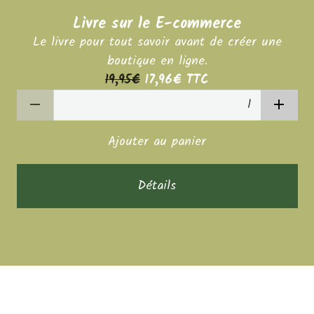
Livre sur le E-commerce
Le livre pour tout savoir avant de créer une
boutique en ligne.
19,95€
17,96€
TTC
Ajouter au panier
Détails